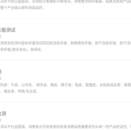
生活水平的日益提高，全球经济发展的不断加深，消费者对纺织服装、鞋类及皮具产品
整个产业链从原料到成品的...
性能测试
2
检测项目检测内容色牢度测试项目耐洗色牢度、耐摩擦色牢度、耐干洗色牢度、耐汗渍
色牢度(游泳池水)、耐海水...
测
2
原料皮：牛皮、山羊皮、 绵羊皮、猪皮、貉子皮、兔皮、狐狸皮、水貂皮成品革：鞋
、箱包革、特殊/专业成...
检测
2
生活水平日益提高，消费者对日常使用的各类消费品质量要求也从单一的产品舒适性、