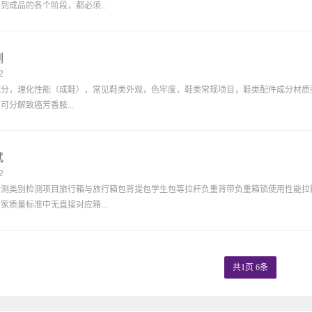
到成品的各个阶段，都必须...
测
2
分，理化性能（成鞋），常见鞋类外观，色牢度，鞋类常规项目，鞋类配件成分材质鉴别（
可分解致癌芳香胺...
试
2
检测类别检测项目旅行箱与旅行箱包背提包学生包等拉杆负重背带负重箱锁使用性能拉
家质量标准中无直接对应箱...
共1页 6条