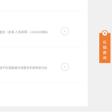
皮革/人造革等）GB20400强标
链平拉强度缝合强度色牢度等部分标