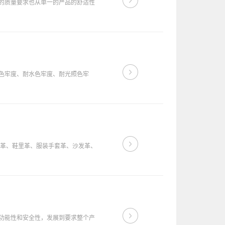
的质量要求也从单一的产品的舒适性
色牢度、耐水色牢度、耐光照色牢
面革、鞋里革、服装手套革、沙发革、
功能性和安全性，发展到要求整个产