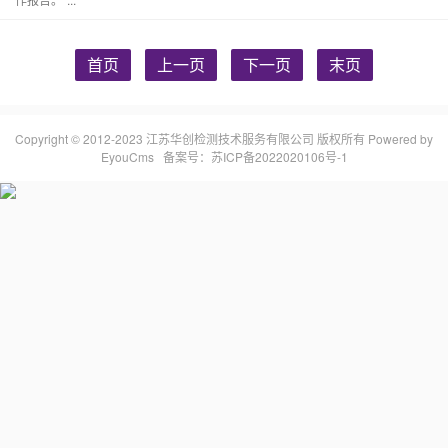
首页
上一页
下一页
末页
Copyright © 2012-2023 江苏华创检测技术服务有限公司 版权所有
Powered by
EyouCms
备案号：
苏ICP备2022020106号-1